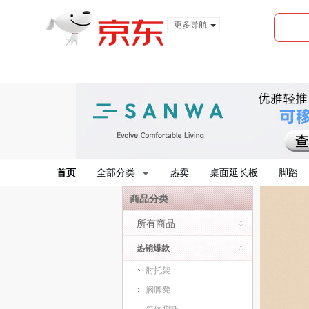
更多导航
服装城
食品
金融
首页
全部分类
热卖
桌面延长板
脚踏
商品分类
所有商品
热销爆款
肘托架
搁脚凳