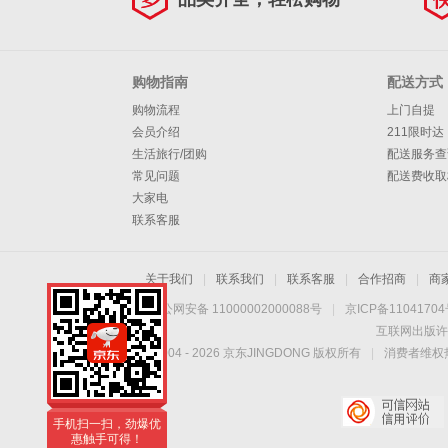
购物指南
配送方式
购物流程
上门自提
会员介绍
211限时达
生活旅行/团购
配送服务查
常见问题
配送费收取
大家电
联系客服
关于我们
|
联系我们
|
联系客服
|
合作招商
|
商
京公网安备 11000002000088号
|
京ICP备1104170
互联网出版许
Copyright © 2004 -
2026
京东JINGDONG 版权所有
|
消费者维权热
手机扫一扫，劲爆优
惠触手可得！
手机扫一扫，劲爆优