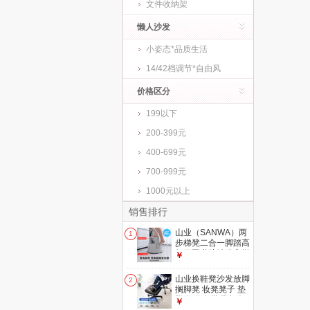
文件收纳架
懒人沙发
小姿态*品质生活
14/42档调节*自由风
价格区分
199以下
200-399元
400-699元
700-999元
1000元以上
销售排行
山业（SANWA）两
1
步梯凳二合一脚踏高
低凳图书馆踏凳高梯
￥
踩高凳家用取物凳换
鞋凳 (火爆)【二步
山业换鞋凳沙发放脚
2
梯】-高41.5cm|轻音
搁脚凳 妆凳凳子 垫
制动隐形轮-时空灰
脚凳 休息搭腿办公
￥