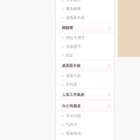
午休脚托
凳高梯凳
桌面延长板
脚踏凳
档位可调节
无极调节
固定
桌面延长板
键盘托架
肘托架
人体工学鼠标
办公电脑桌
手动功能
气杆式
智能电动