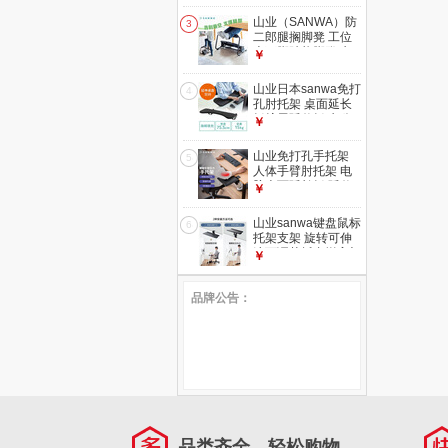
室腿托脚托 【升级
款】-PU皮-可调角
山业（SANWA）防
3
度|刹车轮-黑色
二郎腿搁脚凳 工位
桌下脚踏垫脚凳 办
￥
公室放腿 脚踏板午
休腿托 【无极角度
山业日本sanwa免打
4
调节】【高度可
孔肘托架 桌面延长
调】-100-FR023
板扩展延伸板 办公
￥
桌延伸架 胳膊支撑
架 缓解手臂压力
山业免打孔手托架
5
005-加长 755mm
人体手臂肘托架 电
脑桌面延长板 延伸
￥
架 桌面扩展板键盘
肘托板【夹取高度
山业sanwa键盘鼠标
6
15-50mm】
托架支架 旋转可伸
缩可调节托台增高架
￥
桌下延伸板扩展板
免打孔桌下托 360°
品牌公告：
可旋转-面板厚度
1.5~6.8cm适合
品类齐全，轻松购物