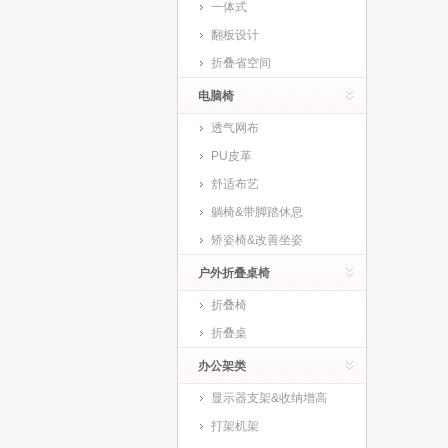
一体式
翻板设计
折叠省空间
电脑椅
透气网布
PU皮革
舒适布艺
躺椅&带脚踏休息
矫姿椅&改善坐姿
户外折叠桌椅
折叠椅
折叠桌
办公架类
显示器支架&收纳增高
打架机架