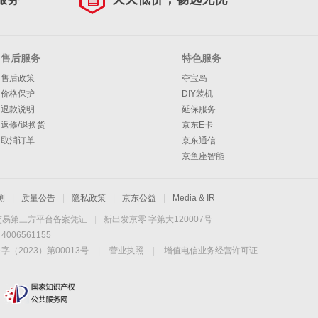
售后服务
特色服务
售后政策
夺宝岛
价格保护
DIY装机
退款说明
延保服务
返修/退换货
京东E卡
取消订单
京东通信
京鱼座智能
测
|
质量公告
|
隐私政策
|
京东公益
|
Media & IR
交易第三方平台备案凭证
|
新出发京零 字第大120007号
06561155
2023）第00013号
|
营业执照
|
增值电信业务经营许可证