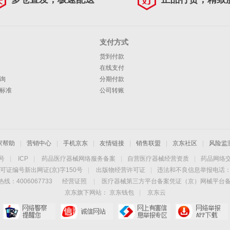
支付方式
货到付款
在线支付
询
分期付款
标准
公司转账
家帮助
|
营销中心
|
手机京东
|
友情链接
|
销售联盟
|
京东社区
|
风险监
4号
|
ICP
|
药品医疗器械网络服务备案
|
自营医疗器械经营资质
|
药品网络
可证编号新出网证(京)字150号
|
出版物经营许可证
|
违法和不良信息举报电话：40
线：4006067733
经营证照
|
医疗器械第三方平台备案凭证（京）网械平台备字（
京东旗下网站：
京东钱包
|
京东云